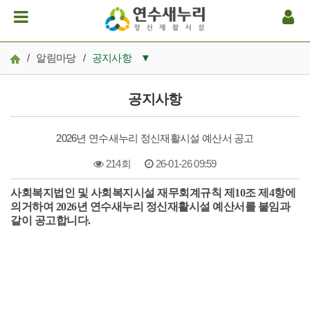
/
알림마당
/
공지사항
▼
공지사항
공지사항
일정
2026년 연수새누리 정신재활시설 예산서 공고
후원/봉사
214회
26-01-26 09:59
연수새누리 소식
사회
복지법인 및 사회복지시설 재무회계규칙 제10조 제4항에
본문
보도자료
의거하여 2026년 연수새누리 정신재활시설 예산서를 붙임과
같이 공고합니다.
오늘의 철학과 생각