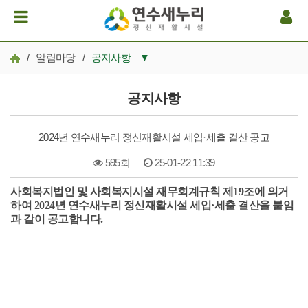
/
알림마당
/
공지사항
▼
공지사항
공지사항
일정
2024년 연수새누리 정신재활시설 세입·세출 결산 공고
후원/봉사
595회
25-01-22 11:39
연수새누리 소식
사회
복지법인 및 사회복지시설 재무회계규칙 제19조에 의거
본문
보도자료
하여 2024년 연수새누리 정신재활시설 세입·세출 결산을 붙임
과 같이 공고합니다.
오늘의 철학과 생각