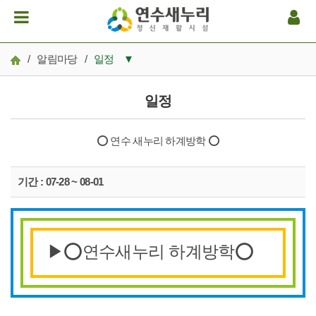
/
알림마당
/
일정
▼
공지사항
일정
일정
⭕ 연수 새누리 하계방학 ⭕
후원/봉사
연수새누리 소식
기간 : 07-28 ~ 08-01
보도자료
본문
오늘의 철학과 생각
▶⭕연수새누리 하계방학⭕