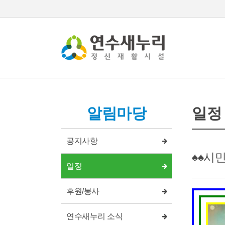
알림마당
일정
공지사항
♠♠시민
일정
후원/봉사
연수새누리 소식