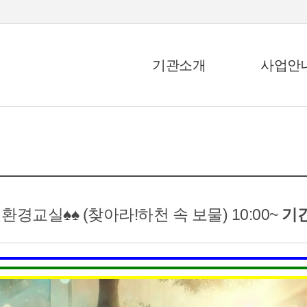
기관소개
사업안
환경교실♠♠ (찾아라!하천 속 보물) 10:00~
기간 