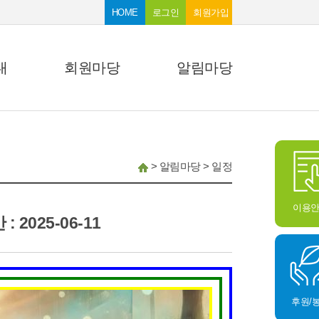
HOME
로그인
회원가입
내
회원마당
알림마당
>
알림마당
>
일정
이용
: 2025-06-11
후원/