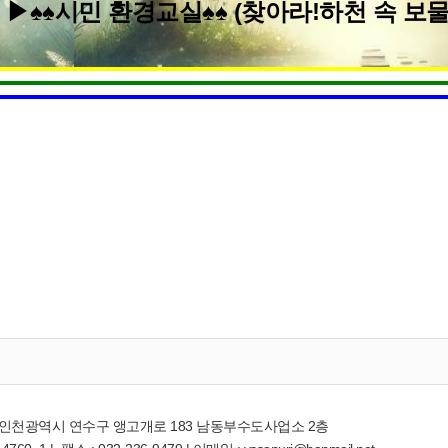
▶♠♠시민 환경교실♠♠ (찾아라!하천 속 보물) 
65) 인천광역시 연수구 앵고개로 183 남동부수도사업소 2층